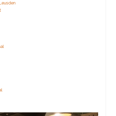
 Leusden
t
al
al