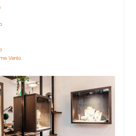
m
o
o
me, Venlo