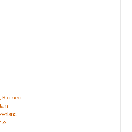
e, Boxmeer
rdam
erenland
nlo