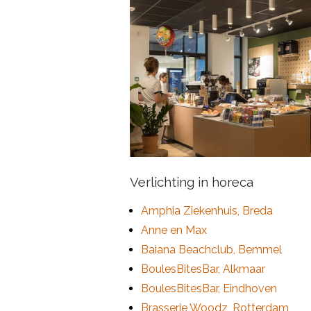
Verlichting in horeca
Amphia Ziekenhuis, Breda
Anne en Max
Baiana Beachclub, Bemmel
BoulesBitesBar, Alkmaar
BoulesBitesBar, Eindhoven
Brasserie Woodz, Rotterdam