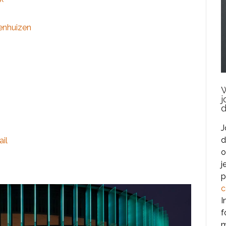
enhuizen
W
j
J
d
il
o
j
p
c
I
f
m