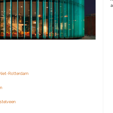
a
iet-Rotterdam
en
stelveen