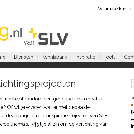
Waarmee kunnen
me
|
Diensten
|
Kennisbank
|
Inspiratie
|
Tools
|
Con
rlichtingsprojecten
l
J
en ruimte of rondom een gebouw is een creatief
i
tie? Of wil je ervaren wat er met bepaalde
l
Op deze pagina tref je inspiratieprojecten van SLV
e
se thema's. Krijgt je al zin om de verlichting van
i
a