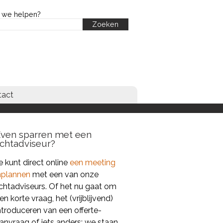
 we helpen?
tact
Even sparren met een
ichtadviseur?
e kunt direct online
een meeting
nplannen
met een van onze
ichtadviseurs. Of het nu gaat om
en korte vraag, het (vrijblijvend)
ntroduceren van een offerte-
anvraag of iets anders; we staan