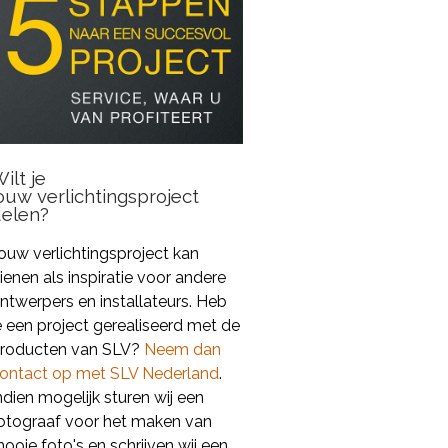
ilt je
ouw verlichtingsproject
delen?
ouw verlichtingsproject kan
ienen als inspiratie voor andere
ntwerpers en installateurs. Heb
e een project gerealiseerd met de
roducten van SLV?
Neem dan
ontact op met SLV Nederland
.
ndien mogelijk sturen wij een
otograaf voor het maken van
ooie foto's en schrijven wij een