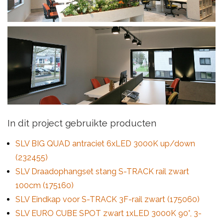
In dit project gebruikte producten
SLV BIG QUAD antraciet 6xLED 3000K up/down
(232455)
SLV Draadophangset stang S-TRACK rail zwart
100cm (175160)
SLV Eindkap voor S-TRACK 3F-rail zwart (175060)
SLV EURO CUBE SPOT zwart 1xLED 3000K 90°, 3-