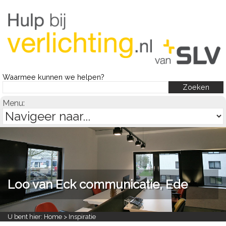
Waarmee kunnen we helpen?
Menu:
Loo van Eck communicatie, Ede
U bent hier:
Home
> Inspiratie