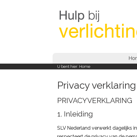
Ho
U bent hier:
Home
Privacy verklaring
PRIVACYVERKLARING
1. Inleiding
SLV Nederland verwerkt dagelijks i
respecteert de privacy van de perso