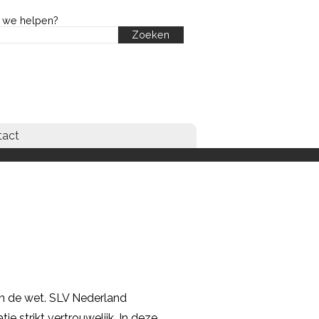
 we helpen?
tact
an de wet. SLV Nederland
e strikt vertrouwelijk. In deze