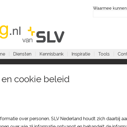
Waarmee kunnen
me
|
Diensten
|
Kennisbank
|
Inspiratie
|
Tools
|
Con
 en cookie beleid
nformatie over personen. SLV Nederland houdt zich daarbij a
nen over wie zij informatie ontvangt en behandelt de informati