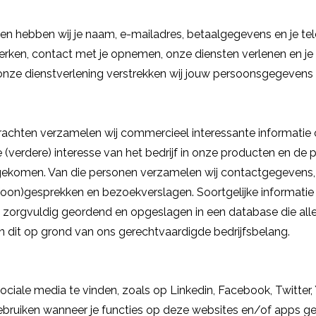
en hebben wij je naam, e-mailadres, betaalgegevens en je 
werken, contact met je opnemen, onze diensten verlenen en j
onze dienstverlening verstrekken wij jouw persoonsgegevens
rachten verzamelen wij commercieel interessante informatie o
e (verdere) interesse van het bedrijf in onze producten en de
jn gekomen. Van die personen verzamelen wij contactgegevens
efoon)gesprekken en bezoekverslagen. Soortgelijke informatie
t zorgvuldig geordend en opgeslagen in een database die all
en dit op grond van ons gerechtvaardigde bedrijfsbelang.
ociale media te vinden, zoals op Linkedin, Facebook, Twitter,
iken wanneer je functies op deze websites en/of apps gebru