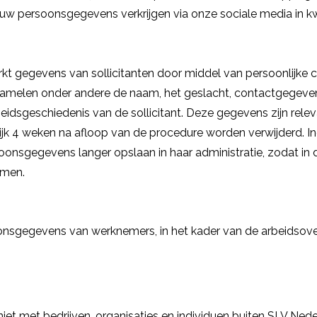
ouw persoonsgegevens verkrijgen via onze sociale media in kw
t gegevens van sollicitanten door middel van persoonlijke co
amelen onder andere de naam, het geslacht, contactgegevens
beidsgeschiedenis van de sollicitant. Deze gegevens zijn rel
erlijk 4 weken na afloop van de procedure worden verwijderd. 
oonsgegevens langer opslaan in haar administratie, zodat i
omen.
onsgegevens van werknemers, in het kader van de arbeidsov
et met bedrijven, organisaties en individuen buiten SLV Nede