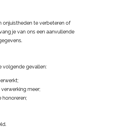
 onjuistheden te verbeteren of
ntvang je van ons een aanvullende
 gegevens.
e volgende gevallen:
erwerkt;
r verwerking meer;
e honoreren;
ld.